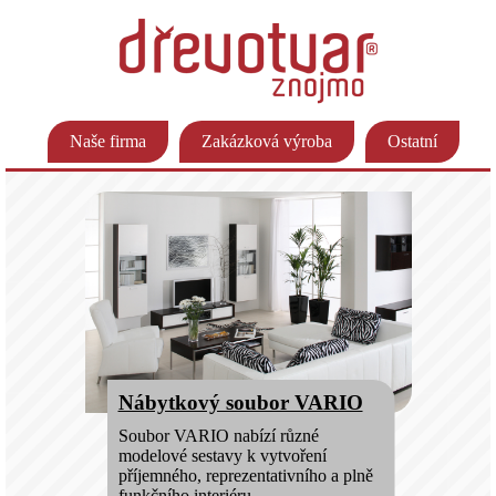
Naše firma
Zakázková výroba
Ostatní
Nábytkový soubor VARIO
Soubor VARIO nabízí různé
modelové sestavy k vytvoření
příjemného, reprezentativního a plně
funkčního interiéru.