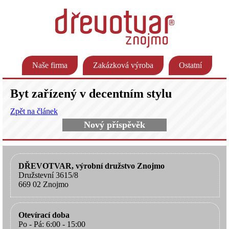
Naše firma
Zakázková výroba
Ostatní
Byt zařízený v decentním stylu
Zpět na článek
Nový příspěvěk
DŘEVOTVAR, výrobní družstvo Znojmo
Družstevní 3615/8
669 02 Znojmo
Otevírací doba
Po - Pá: 6:00 - 15:00