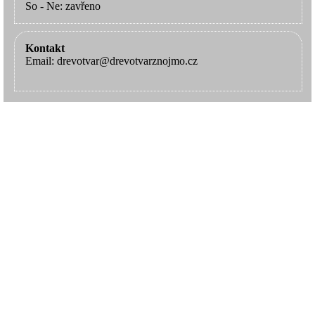
So - Ne: zavřeno
Kontakt
Email: drevotvar@drevotvarznojmo.cz