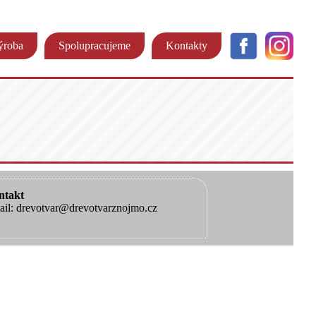
ýroba
Spolupracujeme
Kontakty
ntakt
il: drevotvar@drevotvarznojmo.cz