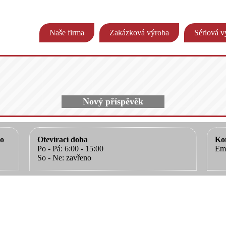
Naše firma
Zakázková výroba
Sériová v
Nový příspěvěk
o
Otevírací doba
Ko
Po - Pá: 6:00 - 15:00
Ema
So - Ne: zavřeno