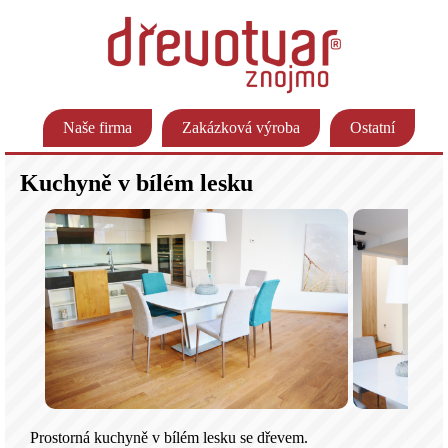
Naše firma
Zakázková výroba
Ostatní
Kuchyně v bílém lesku
Prostorná kuchyně v bílém lesku se dřevem.