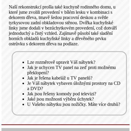
Naší rekonstrukcí prošla také kuchyně rodinného domu, u
které jsme zvolili provedení v bílém lesku v kombinaci s
dekorem dřeva, tmavě šedou pracovní deskou a světle
tyrkysovou zadní obkladovou stěnou. Dvířka kuchyňské
linky jsme dodali v bezúchytkovém provedení, což dotváří
jednoduchý a čistý vzhled. Zajímavě působí také sladění
horních obkladů kuchyňské linky a dřevěného prvku
ostrůvku s dekorem dřeva na podlaze.
Lze rozměrově upravit Váš nábytek?
Jak je uchycen TV panel na zeď proti možnému
překlopení?
Jak je řešena kabeláž u TV panelů?
Je Váš nábytek vybaven úložnými prostory na CD
a DVD?
Jak jsou řešeny komody pod televizi?
Jaké jsou možnosti výběru úchytek?
U Vašeho nábytku jsou nožičky. Máte více druhů?